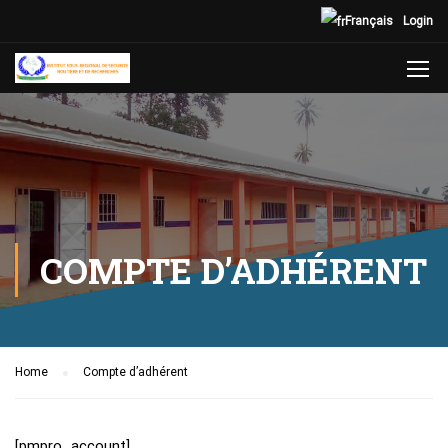
Français
Login
COMPTE D’ADHÉRENT
Home
Compte d’adhérent
[pmpro_account]