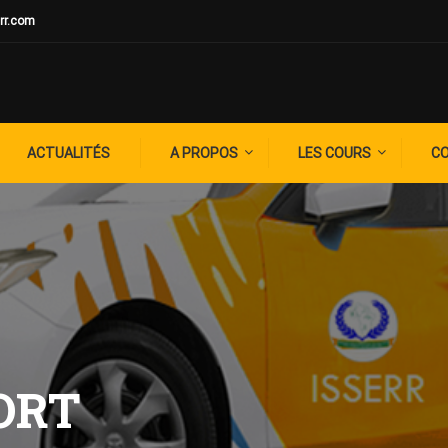
rr.com
ACTUALITÉS
A PROPOS
LES COURS
C
ORT