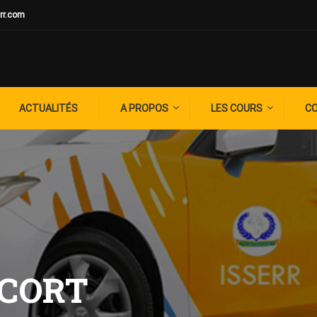
rr.com
ACTUALITÉS
A PROPOS
LES COURS
C
SCORT