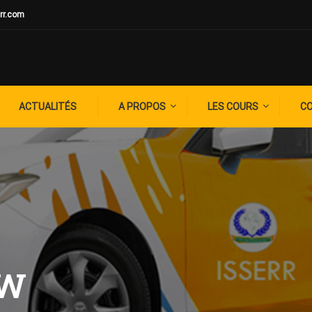
rr.com
ACTUALITÉS
A PROPOS
LES COURS
C
EW